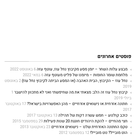
פוסטים אחרונים
מבצע עלות השחר – יומן מסע מקיבוץ נחל עוז, עוטף עזה
6 באוגוסט 2022
מלחמת שומר החומות – מיומנו של פליט מעוטף עזה
6 במאי 2022
נחל עוז – הקיבוץ, הבית האהבה (או המסע הביתה לקיבוץ נחל עוז)
2 באוגוסט
2019
קיבוץ נחל עוז זה הלב: מצאתי את מה שחיפשתי ואני לא מתכוון להישבר
1
ביולי 2019
חתונה אזרחית או נישואים אזרחיים – מהן האפשרויות בישראל?
17 באוקטובר
2017
כוכב קולנוע – חמש עשרה דקות של תהילה
13 באוקטובר 2017
חצי מהחיים – להקת היהודים חוגגת 20 שנות פעילות
29 בספטמבר 2015
טקס החתונה האזרחית שלנו – נישואים אזרחיים
23 באוקטובר 2013
הוט מובייל? נוט מובייל!
12 בספטמבר 2012