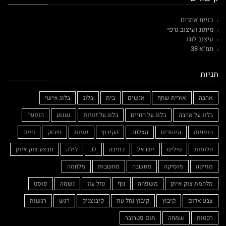
בניית אתרים
מיתוג ועיצוב גרפי
עיצוב לוגו
תמ"א 38
תגיות
אהבה
אורית שחף
אנשים
בית
בלוג
בלוג אישי
בלוג על אהבה
בלוג על החיים
בלוג על זוגיות
געגוע
הופעה
הופעות
היהודים
הצלחה
הקיבוץ
זוגיות
חיבוק
חיים
חלומות
טילים
ישראל
כתיבה
לב
לילה
מבצע צוק איתן
מוזיקה
מוסיקה
מחשבה
מחשבות
מלחמה
מלחמת צוק איתן
משפחה
נוף
נחל עוז
נשמה
פוסט
צבע אדום
קיבוץ
קיבוץ נחל עוז
קיבוצניק
רגש
רגשות
רקטות
שמחה
תום פטרובר