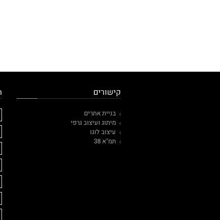
קישורים
ת
בניית אתרים
מיתוג ועיצוב גרפי
עיצוב לוגו
תמ"א 38