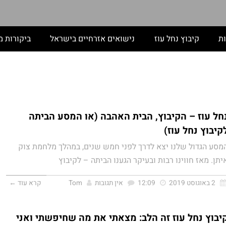
ות
קיבוץ נחל עוז
נישואים אזרחיים בישראל
ביקורות מ
חל עוז – הקיבוץ, הבית האהבה (או המסע הביתה
קיבוץ נחל עוז)
מסע הגדול שלנו יצא לדרך לפני חמש שנים, במהלך מלחמת צוק
יתן. מאז חווינו רבות ובעיקר הגענו הביתה – לקיבוץ
2 באוגוסט 2019
12:09
אין תגובות
Tom
קרא עוד ←
יבוץ נחל עוז זה הלב: מצאתי את מה שחיפשתי ואני