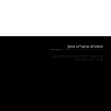
פוסטים שיעניינו אותך
29 בספטמבר 2015
10:29
חצי מהחיים
– להקת היהודים חוגגת 20 שנות פעילות