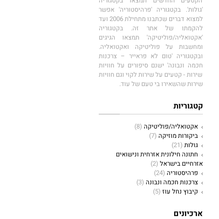
הקטעים החדשים תמצאו בקטגוריה
'גולות'. בקטגוריה 'פרהיסטוריה' אפשר
למצוא דברים שכתבנו מתחילת 2006 ועד
להקמתו של אתר זה. בקטגוריה
'אקטואליה/פוליטיקה' תמצאו הגיגים
ומחשבות על פוליטיקה ואקטואליה.
ובקטגוריה 'טום לא פראייר – צרכנות
חכמה ונבונה' ישנם סיפורים על חוויות
שירות - קטעים על שירות לקוי וגם חוויות
שירות שהשאירו בי טעם של עוד.
קטגוריות
אקטואליה/פוליטיקה
(8)
ביקורות מוזיקה
(7)
גולות
(21)
חתונה חילונית אזרחית ונישואים
אזרחיים בישראל
(2)
פרהיסטוריה
(24)
צרכנות חכמה ונבונה
(3)
קיבוץ נחל עוז
(5)
ארכיונים