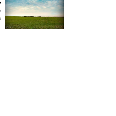
ל
ל
ב