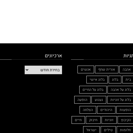
גיות
ארכיונים
אהבה
אורית שחף
אנשים
בית
בלוג
בלוג אישי
בלוג על אהבה
בלוג על החיים
בלוג על זוגיות
געגוע
הופעה
הופעות
היהודים
הצלחה
הקיבוץ
זוגיות
חיבוק
חיים
חלומות
טילים
ישראל