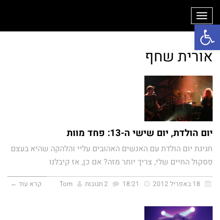
תפריט
פתח סרגל נגישות
אורית שחף
יום הולדת, יום שישי ה-13: פחד מוות
חגיגת יום הולדת עם האנשים האהובים עליי והלהקה שהיא בעצם
פסקול החיים שלי, צריך יותר מזה? אם כן, אז קיבלנו
18 באפריל 2012
18:21
2 תגובות
Tom
קרא עוד ←