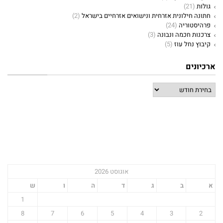
גולות
(21)
חתונה חילונית אזרחית ונישואים אזרחיים בישראל
(2)
פרהיסטוריה
(24)
צרכנות חכמה ונבונה
(3)
קיבוץ נחל עוז
(5)
ארכיונים
אוגוסט 2026
א
ב
ג
ד
ה
ו
ש
1
8
7
6
5
4
3
2