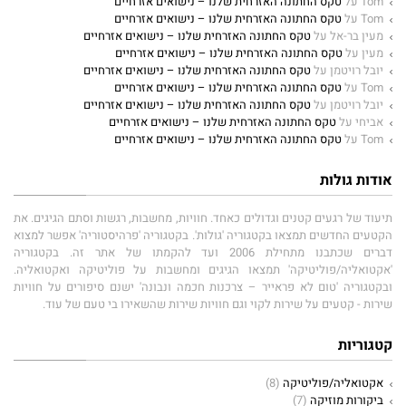
Tom
על
טקס החתונה האזרחית שלנו – נישואים אזרחיים
Tom
על
טקס החתונה האזרחית שלנו – נישואים אזרחיים
מעין בר-אל
על
טקס החתונה האזרחית שלנו – נישואים אזרחיים
מעין
על
טקס החתונה האזרחית שלנו – נישואים אזרחיים
יובל רויטמן
על
טקס החתונה האזרחית שלנו – נישואים אזרחיים
Tom
על
טקס החתונה האזרחית שלנו – נישואים אזרחיים
יובל רויטמן
על
טקס החתונה האזרחית שלנו – נישואים אזרחיים
אביחי
על
טקס החתונה האזרחית שלנו – נישואים אזרחיים
Tom
על
טקס החתונה האזרחית שלנו – נישואים אזרחיים
אודות גולות
תיעוד של רגעים קטנים וגדולים כאחד. חוויות, מחשבות, רגשות וסתם הגיגים. את
הקטעים החדשים תמצאו בקטגוריה 'גולות'. בקטגוריה 'פרהיסטוריה' אפשר למצוא
דברים שכתבנו מתחילת 2006 ועד להקמתו של אתר זה. בקטגוריה
'אקטואליה/פוליטיקה' תמצאו הגיגים ומחשבות על פוליטיקה ואקטואליה.
ובקטגוריה 'טום לא פראייר – צרכנות חכמה ונבונה' ישנם סיפורים על חוויות
שירות - קטעים על שירות לקוי וגם חוויות שירות שהשאירו בי טעם של עוד.
קטגוריות
אקטואליה/פוליטיקה
(8)
ביקורות מוזיקה
(7)