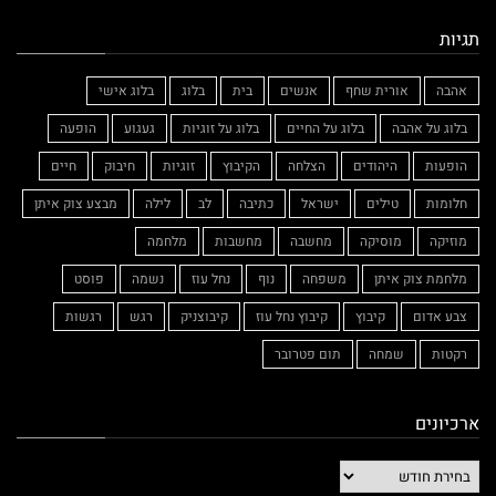
תגיות
אהבה
אורית שחף
אנשים
בית
בלוג
בלוג אישי
בלוג על אהבה
בלוג על החיים
בלוג על זוגיות
געגוע
הופעה
הופעות
היהודים
הצלחה
הקיבוץ
זוגיות
חיבוק
חיים
חלומות
טילים
ישראל
כתיבה
לב
לילה
מבצע צוק איתן
מוזיקה
מוסיקה
מחשבה
מחשבות
מלחמה
מלחמת צוק איתן
משפחה
נוף
נחל עוז
נשמה
פוסט
צבע אדום
קיבוץ
קיבוץ נחל עוז
קיבוצניק
רגש
רגשות
רקטות
שמחה
תום פטרובר
ארכיונים