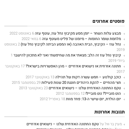
פוסטים אחרונים
מבצע עלות השחר – יומן מסע מקיבוץ נחל עוז, עוטף עזה
6 באוגוסט 2022
מלחמת שומר החומות – מיומנו של פליט מעוטף עזה
6 במאי 2022
נחל עוז – הקיבוץ, הבית האהבה (או המסע הביתה לקיבוץ נחל עוז)
2 באוגוסט
2019
קיבוץ נחל עוז זה הלב: מצאתי את מה שחיפשתי ואני לא מתכוון להישבר
1
ביולי 2019
חתונה אזרחית או נישואים אזרחיים – מהן האפשרויות בישראל?
17 באוקטובר
2017
כוכב קולנוע – חמש עשרה דקות של תהילה
13 באוקטובר 2017
חצי מהחיים – להקת היהודים חוגגת 20 שנות פעילות
29 בספטמבר 2015
טקס החתונה האזרחית שלנו – נישואים אזרחיים
23 באוקטובר 2013
הוט מובייל? נוט מובייל!
12 בספטמבר 2012
יום הולדת, יום שישי ה-13: פחד מוות
18 באפריל 2012
תגובות אחרונות
מעין בר-אל
על
טקס החתונה האזרחית שלנו – נישואים אזרחיים