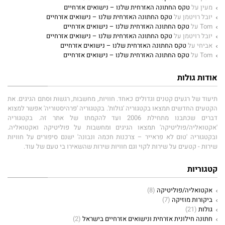
מעין
על
טקס החתונה האזרחית שלנו – נישואים אזרחיים
יובל רויטמן
על
טקס החתונה האזרחית שלנו – נישואים אזרחיים
Tom
על
טקס החתונה האזרחית שלנו – נישואים אזרחיים
יובל רויטמן
על
טקס החתונה האזרחית שלנו – נישואים אזרחיים
אביחי
על
טקס החתונה האזרחית שלנו – נישואים אזרחיים
Tom
על
טקס החתונה האזרחית שלנו – נישואים אזרחיים
אודות גולות
תיעוד של רגעים קטנים וגדולים כאחד. חוויות, מחשבות, רגשות וסתם הגיגים. את
הקטעים החדשים תמצאו בקטגוריה 'גולות'. בקטגוריה 'פרהיסטוריה' אפשר למצוא
דברים שכתבנו מתחילת 2006 ועד להקמתו של אתר זה. בקטגוריה
'אקטואליה/פוליטיקה' תמצאו הגיגים ומחשבות על פוליטיקה ואקטואליה.
ובקטגוריה 'טום לא פראייר – צרכנות חכמה ונבונה' ישנם סיפורים על חוויות
שירות - קטעים על שירות לקוי וגם חוויות שירות שהשאירו בי טעם של עוד.
קטגוריות
אקטואליה/פוליטיקה
(8)
ביקורות מוזיקה
(7)
גולות
(21)
חתונה חילונית אזרחית ונישואים אזרחיים בישראל
(2)