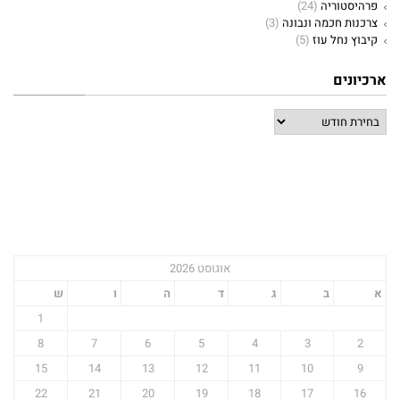
פרהיסטוריה
(24)
צרכנות חכמה ונבונה
(3)
קיבוץ נחל עוז
(5)
ארכיונים
אוגוסט 2026
א
ב
ג
ד
ה
ו
ש
1
8
7
6
5
4
3
2
15
14
13
12
11
10
9
22
21
20
19
18
17
16