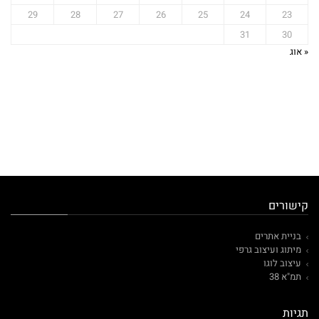
29
28
27
26
25
24
23
31
30
« אוג
קישורים
בניית אתרים
מיתוג ועיצוב גרפי
עיצוב לוגו
תמ"א 38
תגיות