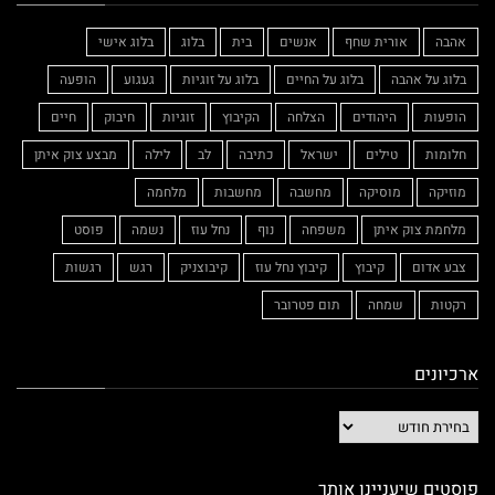
אהבה
אורית שחף
אנשים
בית
בלוג
בלוג אישי
בלוג על אהבה
בלוג על החיים
בלוג על זוגיות
געגוע
הופעה
הופעות
היהודים
הצלחה
הקיבוץ
זוגיות
חיבוק
חיים
חלומות
טילים
ישראל
כתיבה
לב
לילה
מבצע צוק איתן
מוזיקה
מוסיקה
מחשבה
מחשבות
מלחמה
מלחמת צוק איתן
משפחה
נוף
נחל עוז
נשמה
פוסט
צבע אדום
קיבוץ
קיבוץ נחל עוז
קיבוצניק
רגש
רגשות
רקטות
שמחה
תום פטרובר
ארכיונים
פוסטים שיעניינו אותך