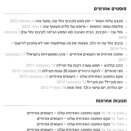
פוסטים אחרונים
מבצע עלות השחר – יומן מסע מקיבוץ נחל עוז, עוטף עזה
6 באוגוסט 2022
מלחמת שומר החומות – מיומנו של פליט מעוטף עזה
6 במאי 2022
נחל עוז – הקיבוץ, הבית האהבה (או המסע הביתה לקיבוץ נחל עוז)
2 באוגוסט
2019
קיבוץ נחל עוז זה הלב: מצאתי את מה שחיפשתי ואני לא מתכוון להישבר
1
ביולי 2019
חתונה אזרחית או נישואים אזרחיים – מהן האפשרויות בישראל?
17 באוקטובר
2017
כוכב קולנוע – חמש עשרה דקות של תהילה
13 באוקטובר 2017
חצי מהחיים – להקת היהודים חוגגת 20 שנות פעילות
29 בספטמבר 2015
טקס החתונה האזרחית שלנו – נישואים אזרחיים
23 באוקטובר 2013
הוט מובייל? נוט מובייל!
12 בספטמבר 2012
יום הולדת, יום שישי ה-13: פחד מוות
18 באפריל 2012
תגובות אחרונות
מעין בר-אל
על
טקס החתונה האזרחית שלנו – נישואים אזרחיים
Tom
על
טקס החתונה האזרחית שלנו – נישואים אזרחיים
Tom
על
טקס החתונה האזרחית שלנו – נישואים אזרחיים
מעין בר-אל
על
טקס החתונה האזרחית שלנו – נישואים אזרחיים